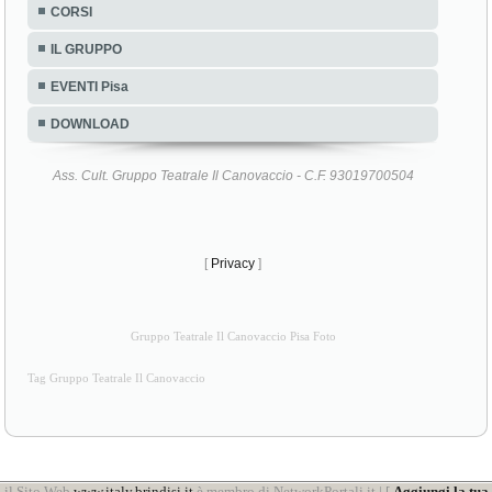
CORSI
IL GRUPPO
EVENTI Pisa
DOWNLOAD
Ass. Cult. Gruppo Teatrale Il Canovaccio - C.F. 93019700504
[
Privacy
]
Gruppo Teatrale Il Canovaccio Pisa Foto
Tag Gruppo Teatrale Il Canovaccio
il Sito Web
www.italy.brindisi.it
è membro di NetworkPortali.it | [
Aggiungi la tua