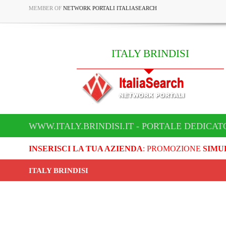
MEMBER OF
NETWORK PORTALI ITALIASEARCH
ITALY BRINDISI
WWW.ITALY.BRINDISI.IT - PORTALE DEDICATO
INSERISCI LA TUA AZIENDA
: PROMOZIONE
SIMU
ITALY BRINDISI